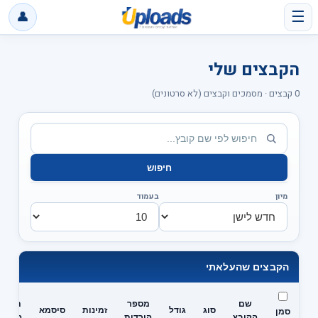
☰
👤
הקבצים שלי
0 קבצים · מסמכים וקבצים (לא סרטונים)
חיפוש
מיון
בעמוד
הקבצים שהעלאתי
שם
מספר
תאריך
סוג
גודל
זמינות
סיסמא
סמן
הקובץ
הורדות
העלאה