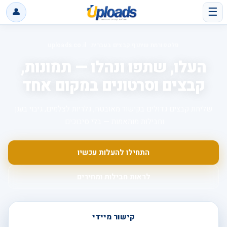
☰
👤
פלטפורמת שיתוף קבצים בעברית · uploads.co.il
העלו, שתפו ונהלו — תמונות,
קבצים וסרטונים במקום אחד
שליחת קבצים גדולים בקישור מאובטח, גלריות לצלמים, גיבוי בענן
וחבילות מותאמות — בלי סיבוכים.
התחילו להעלות עכשיו
לראות חבילות ומחירים
קישור מיידי